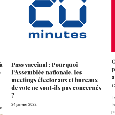
O
à
Pass vaccinal : Pourquoi
p
e
l’Assemblée nationale, les
a
meetings électoraux et bureaux
de vote ne sont-ils pas concernés
17
?
Lo
24 janvier 2022
In
ne
p
re