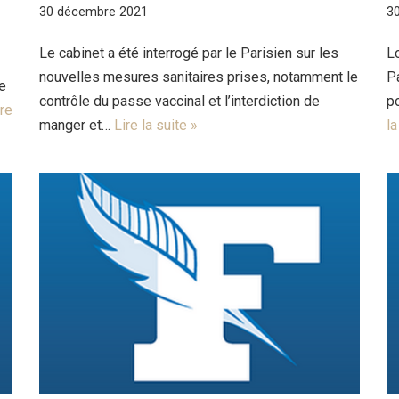
30 décembre 2021
3
Le cabinet a été interrogé par le Parisien sur les
Lo
nouvelles mesures sanitaires prises, notamment le
Pa
re
contrôle du passe vaccinal et l’interdiction de
p
ire
manger et…
Lire la suite »
la