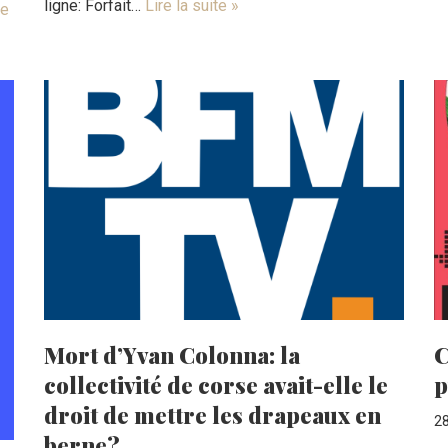
ligne: Forfait…
Lire la suite »
te
Mort d’Yvan Colonna: la
C
collectivité de corse avait-elle le
p
droit de mettre les drapeaux en
28
berne?