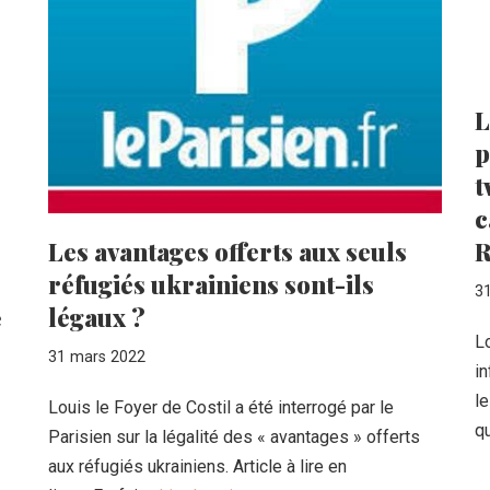
L
p
t
c
Les avantages offerts aux seuls
R
réfugiés ukrainiens sont-ils
3
légaux ?
e
Lo
31 mars 2022
in
le
Louis le Foyer de Costil a été interrogé par le
q
Parisien sur la légalité des « avantages » offerts
aux réfugiés ukrainiens. Article à lire en