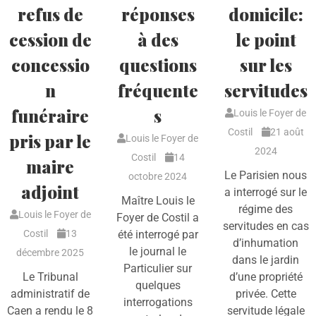
refus de
réponses
domicile:
cession de
à des
le point
concessio
questions
sur les
n
fréquente
servitudes
funéraire
s
Louis le Foyer de
Costil
21 août
pris par le
Louis le Foyer de
2024
Costil
14
maire
Le Parisien nous
octobre 2024
adjoint
a interrogé sur le
Maître Louis le
régime des
Louis le Foyer de
Foyer de Costil a
servitudes en cas
Costil
13
été interrogé par
d’inhumation
le journal le
décembre 2025
dans le jardin
Particulier sur
Le Tribunal
d’une propriété
quelques
administratif de
privée. Cette
interrogations
Caen a rendu le 8
servitude légale