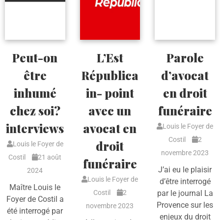
Peut-on
L’Est
Parole
être
Républica
d’avocat
inhumé
in- point
en droit
chez soi?
avec un
funéraire
interviews
avocat en
Louis le Foyer de
Costil
2
droit
Louis le Foyer de
novembre 2023
Costil
21 août
funéraire
J’ai eu le plaisir
2024
Louis le Foyer de
d’être interrogé
Maître Louis le
Costil
2
par le journal La
Foyer de Costil a
Provence sur les
novembre 2023
été interrogé par
enjeux du droit