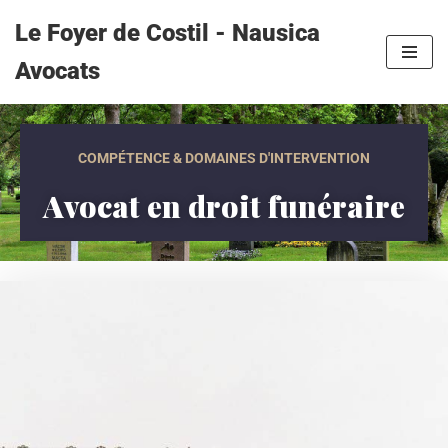
Le Foyer de Costil - Nausica
Aller
Avocats
au
contenu
COMPÉTENCE & DOMAINES D'INTERVENTION
Avocat en droit funéraire