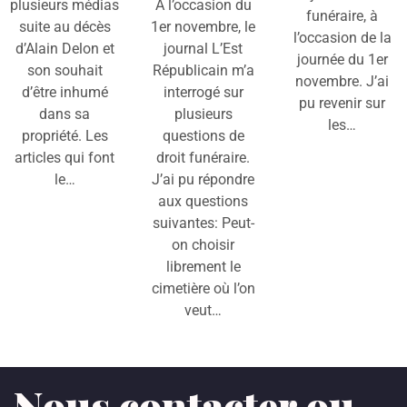
plusieurs médias
A l’occasion du
funéraire, à
suite au décès
1er novembre, le
l’occasion de la
d’Alain Delon et
journal L’Est
journée du 1er
son souhait
Républicain m’a
novembre. J’ai
d’être inhumé
interrogé sur
pu revenir sur
dans sa
plusieurs
les…
propriété. Les
questions de
articles qui font
droit funéraire.
le…
J’ai pu répondre
aux questions
suivantes: Peut-
on choisir
librement le
cimetière où l’on
veut…
Nous contacter ou