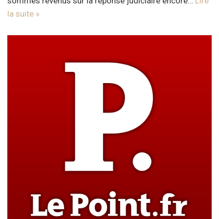
sommes revenus sur la réponse judiciaire encore…
Lire
la suite »