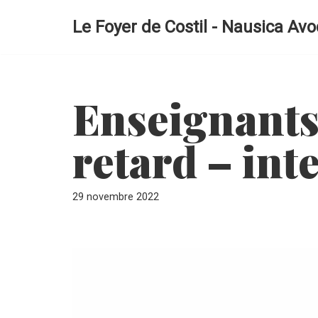
Le Foyer de Costil - Nausica Avo
Aller
au
contenu
Enseignants
retard – int
29 novembre 2022