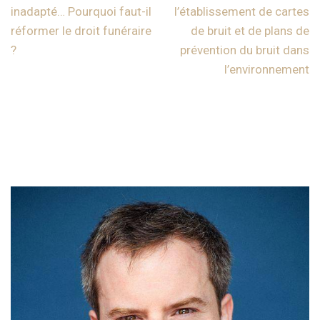
inadapté… Pourquoi faut-il
l’établissement de cartes
réformer le droit funéraire
de bruit et de plans de
?
prévention du bruit dans
l’environnement