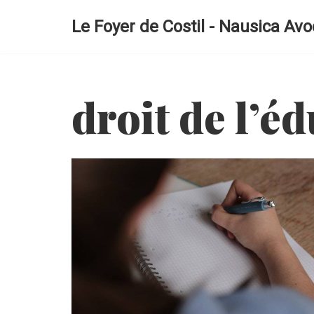
Le Foyer de Costil - Nausica Avo
Aller
au
contenu
droit de l’é