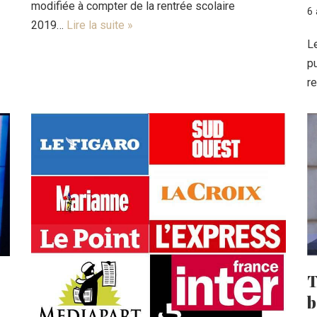
modifiée à compter de la rentrée scolaire
6
2019…
Lire la suite »
Le
pu
re
T
b