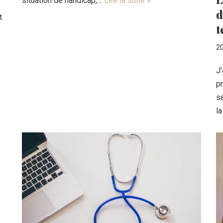
situation de handicap,…
Lire la suite »
d
t
t
2
J’
pr
s
l