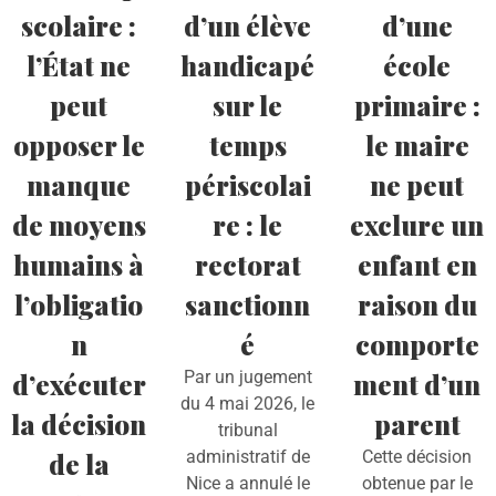
scolaire :
d’un élève
d’une
l’État ne
handicapé
école
peut
sur le
primaire :
opposer le
temps
le maire
manque
périscolai
ne peut
de moyens
re : le
exclure un
humains à
rectorat
enfant en
l’obligatio
sanctionn
raison du
n
é
comporte
d’exécuter
Par un jugement
ment d’un
du 4 mai 2026, le
la décision
parent
tribunal
de la
administratif de
Cette décision
Nice a annulé le
obtenue par le