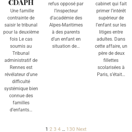
CDAPH
refus opposé par
cabinet qui fait
Une famille
l’inspecteur
primer l’intérêt
contrainte de
d’académie des
supérieur de
saisir le tribunal
Alpes-Maritimes
l’enfant sur les
pour la deuxième
à des parents
litiges entre
fois Le cas
d’un enfant en
adultes. Dans
soumis au
situation de…
cette affaire, un
Tribunal
père de deux
administratif de
fillettes
Rennes est
scolarisées à
révélateur d’une
Paris, s’était…
difficulté
systémique bien
connue des
familles
d’enfants…
1
2
3
4
…
130
Next