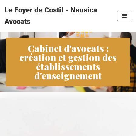
Le Foyer de Costil - Nausica
Aller
Avocats
au
contenu
Cabinet d'avocats :
création et gestion des
établissements
d'enseignement