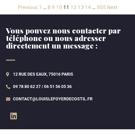
Previous
1
…
8
9
10
11
12
13
14
…
305
Next
Vous pouvez nous contacter par
téléphone ou nous adresser
directement un message :
12 RUE DES EAUX, 75016 PARIS
09 78 80 62 27 / 06 51 56 05 36
CONTACT@LOUISLEFOYERDECOSTIL.FR