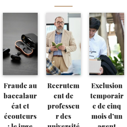
Fraude au
Recrutem
Exclusion
baccalaur
ent de
temporair
éat et
professeu
e de cinq
écouteurs
r des
mois d’un
: le juge
université
agent