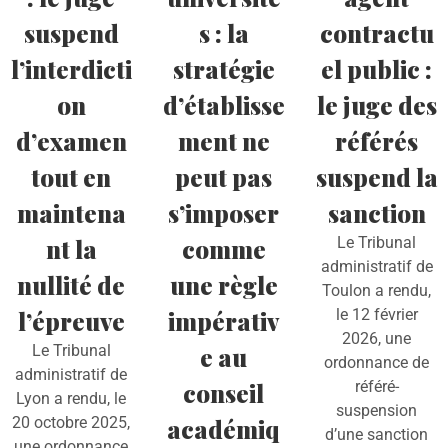
suspend
s : la
contractu
l’interdicti
stratégie
el public :
on
d’établisse
le juge des
d’examen
ment ne
référés
tout en
peut pas
suspend la
maintena
s’imposer
sanction
nt la
comme
Le Tribunal
administratif de
nullité de
une règle
Toulon a rendu,
l’épreuve
impérativ
le 12 février
2026, une
Le Tribunal
e au
ordonnance de
administratif de
conseil
référé-
Lyon a rendu, le
suspension
20 octobre 2025,
académiq
d’une sanction
une ordonnance