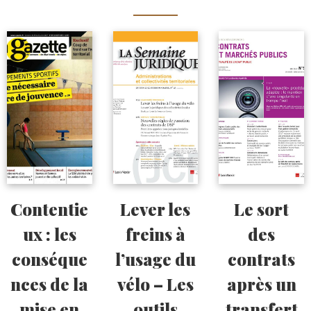
Contentie
Lever les
Le sort
ux : les
freins à
des
conséque
l’usage du
contrats
nces de la
vélo – Les
après un
mise en
outils
transfert