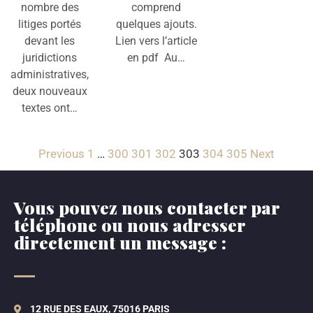
nombre des
comprend
litiges portés
quelques ajouts.
devant les
Lien vers l’article
juridictions
en pdf Au…
administratives,
deux nouveaux
textes ont…
Previous
1
…
300
301
302
303
304
305
Next
Vous pouvez nous contacter par
téléphone ou nous adresser
directement un message :
12 RUE DES EAUX, 75016 PARIS