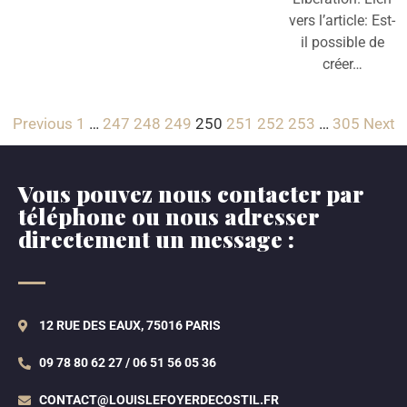
vers l’article: Est-
il possible de
créer…
Previous
1
…
247
248
249
250
251
252
253
…
305
Next
Vous pouvez nous contacter par
téléphone ou nous adresser
directement un message :
12 RUE DES EAUX, 75016 PARIS
09 78 80 62 27 / 06 51 56 05 36
CONTACT@LOUISLEFOYERDECOSTIL.FR