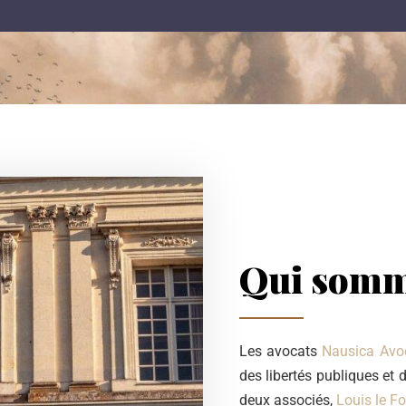
Qui somm
Les avocats
Nausica Avo
des libertés publiques et
deux associés,
Louis le Fo