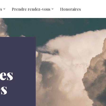
és
Prendre rendez-vous
Honoraires
es
es