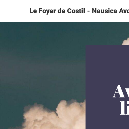
Le Foyer de Costil - Nausica Av
Aller
au
contenu
Av
l