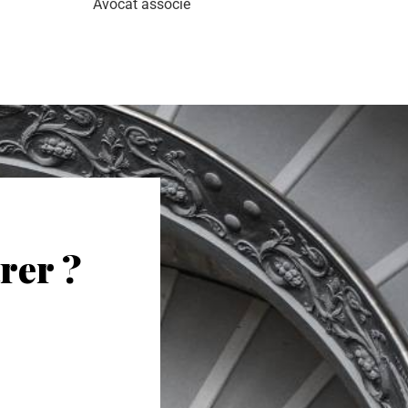
Avocat associé
rer ?