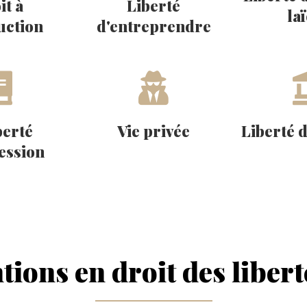
it à
Liberté
laï
ruction
d'entreprendre
berté
Vie privée
Liberté 
ession
tions en droit des liber