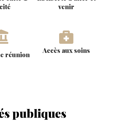
cité
venir
Accès aux soins
de réunion
tés publiques