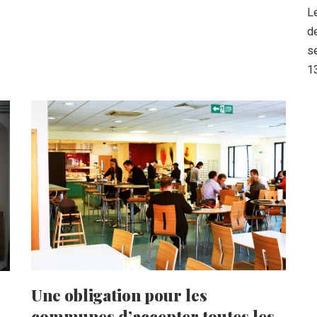
Le
d
s
1
Une obligation pour les
communes d’accepter toutes les