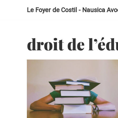
Le Foyer de Costil - Nausica Avo
Aller
au
contenu
droit de l’é