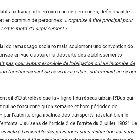
relatif aux transports en commun de personnes, définissant le
port en commun de personnes «
organisé à titre principal pour
 soit le motif du déplacement ».
pécial de ramassage scolaire mais seulement une convention de
 privée en vue d’assurer la desserte des établissements
ait pas pour autant exonérée de l’obligation qui lui incombe de
 bon fonctionnement de ce service public, notamment en ce qui
nseil d’Etat relève que la « ligne I du réseau urbain R’Bus qui
 qui ne fonctionne qu’en semaine et hors périodes de
 par l’autorité organisatrice des transports, revêtait bien le
fants » au sens de l’article 2 de l’arrêté du 2 juillet 1982″. Le
ccessible à l’ensemble des passagers sans distinction est sans