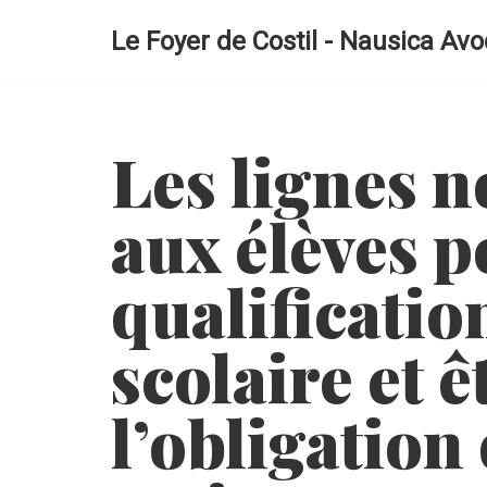
Le Foyer de Costil - Nausica Avo
Aller
au
contenu
Les lignes n
aux élèves p
qualificatio
scolaire et 
l’obligation