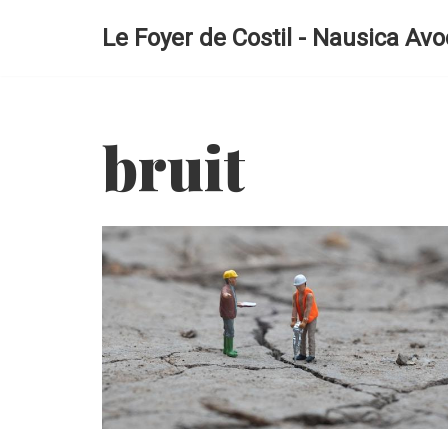
Le Foyer de Costil - Nausica Avo
Aller
au
contenu
bruit