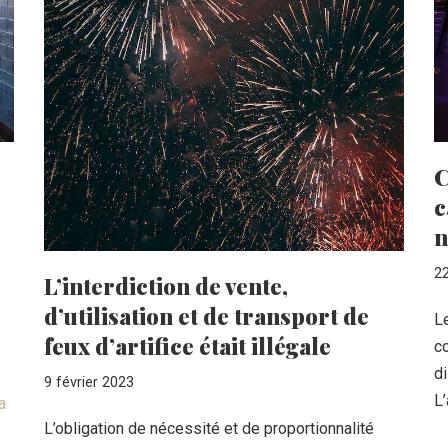
C
c
n
2
L’interdiction de vente,
d’utilisation et de transport de
L
feux d’artifice était illégale
c
di
9 février 2023
L
a
L’obligation de nécessité et de proportionnalité