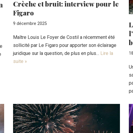
Crèche et bruit: interview pour le
n
Figaro
L
9 décembre 2025
l
Maître Louis Le Foyer de Costil a récemment été
b
sollicité par Le Figaro pour apporter son éclairage
ve
juridique sur la question, de plus en plus…
Lire la
1
e
suite »
Un
s
pa
p