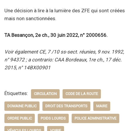
Une décision à lire à la lumière des ZFE qui sont créées
mais non sanctionnées.
TA Besançon, 2e ch., 30 juin 2022, n° 2000656.
Voir également CE, 7 /10 ss-sect. réunies, 9 nov. 1992,
n° 94372 ; a contrario: CAA Bordeaux, 1re ch., 17 déc.
2015, n° 14BX00901
Étiquettes:
CIRCULATION
CODE DE LA ROUTE
DOMAINE PUBLIC
DROIT DES TRANSPORTS
MAIRE
ORDRE PUBLIC
POIDS LOURDS
POLICE ADMINISTRATIVE
VÉHICULES LOURDS
VOIRIE