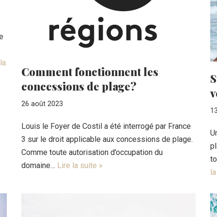
e
la
Comment fonctionnent les
S
concessions de plage?
v
26 août 2023
13
Louis le Foyer de Costil a été interrogé par France
Un
3 sur le droit applicable aux concessions de plage.
p
Comme toute autorisation d’occupation du
to
domaine…
Lire la suite »
la