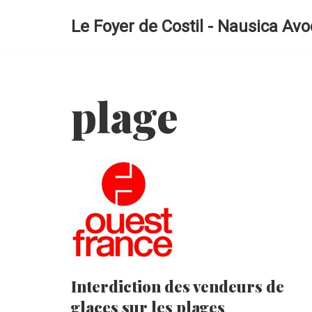
Le Foyer de Costil - Nausica Avo
Aller
au
contenu
plage
Interdiction des vendeurs de
glaces sur les plages