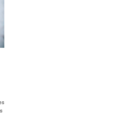
es
es