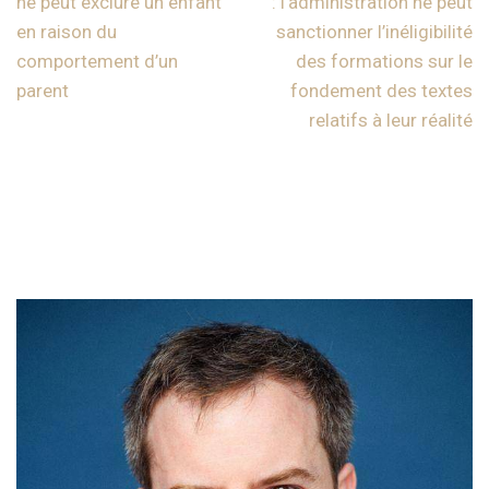
ne peut exclure un enfant
: l’administration ne peut
en raison du
sanctionner l’inéligibilité
comportement d’un
des formations sur le
parent
fondement des textes
relatifs à leur réalité