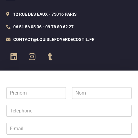
12 RUE DES EAUX - 75016 PARIS
06 51 56 05 36 - 09 78 80 62 27
CONTACT@LOUISLEFOYERDECOSTIL.FR
N
o
P
N
m
r
o
T
*
é
m
é
n
l
o
E
m
é
-
p
m