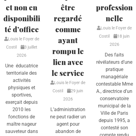
et non en
être
profession
disponibili
regardé
nelle
té d’office
comme
Louis le Foyer de
Costil
18 juin
ayant
Louis le Foyer de
2026
Costil
3 juillet
rompu le
Des faits
2026
lien avec
révélateurs d’une
Une éducatrice
pratique
le service
territoriale des
managériale
activités
Louis le Foyer de
contestable Mme
physiques et
Costil
29 juin
A., directrice d’un
sportives,
conservatoire
2026
exerçait depuis
municipal de la
2010 les
L’administration
Ville de Paris
fonctions de
ne peut radier un
depuis 1995, a
maître nageur
agent pour
contesté son
sauveteur dans
abandon de
compte rendu