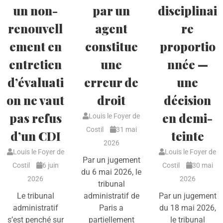
un non-
par un
disciplinai
renouvell
agent
re
ement en
constitue
proportio
entretien
une
nnée —
d’évaluati
erreur de
une
on ne vaut
droit
décision
pas refus
en demi-
Louis le Foyer de
Costil
31 mai
d’un CDI
teinte
2026
Louis le Foyer de
Louis le Foyer de
Par un jugement
Costil
6 juin
Costil
30 mai
du 6 mai 2026, le
2026
2026
tribunal
Le tribunal
administratif de
Par un jugement
administratif
Paris a
du 18 mai 2026,
s’est penché sur
partiellement
le tribunal