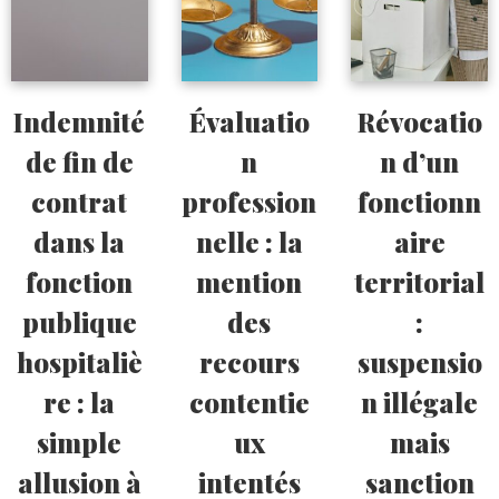
Indemnité
Évaluatio
Révocatio
de fin de
n
n d’un
contrat
profession
fonctionn
dans la
nelle : la
aire
fonction
mention
territorial
publique
des
:
hospitaliè
recours
suspensio
re : la
contentie
n illégale
simple
ux
mais
allusion à
intentés
sanction