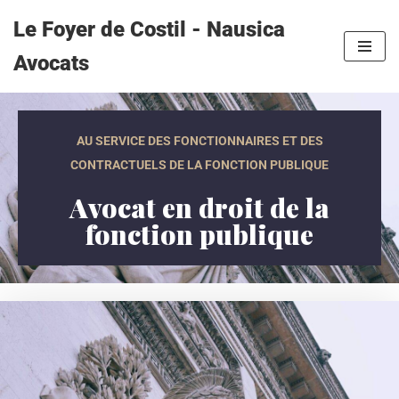
Le Foyer de Costil - Nausica
Aller
Avocats
au
contenu
AU SERVICE DES FONCTIONNAIRES ET DES
CONTRACTUELS DE LA FONCTION PUBLIQUE
Avocat en droit de la
fonction publique