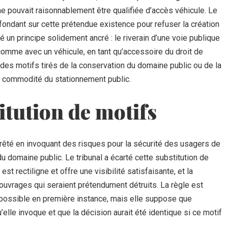
ne pouvait raisonnablement être qualifiée d’accès véhicule. Le
fondant sur cette prétendue existence pour refuser la création
é un principe solidement ancré : le riverain d’une voie publique
 comme avec un véhicule, en tant qu’accessoire du droit de
r des motifs tirés de la conservation du domaine public ou de la
de commodité du stationnement public.
itution de motifs
rrêté en invoquant des risques pour la sécurité des usagers de
du domaine public. Le tribunal a écarté cette substitution de
est rectiligne et offre une visibilité satisfaisante, et la
uvrages qui seraient prétendument détruits. La règle est
t possible en première instance, mais elle suppose que
u’elle invoque et que la décision aurait été identique si ce motif