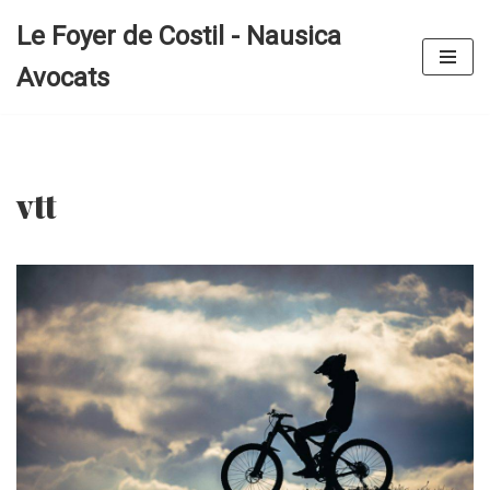
Le Foyer de Costil - Nausica
Aller
Avocats
au
contenu
vtt