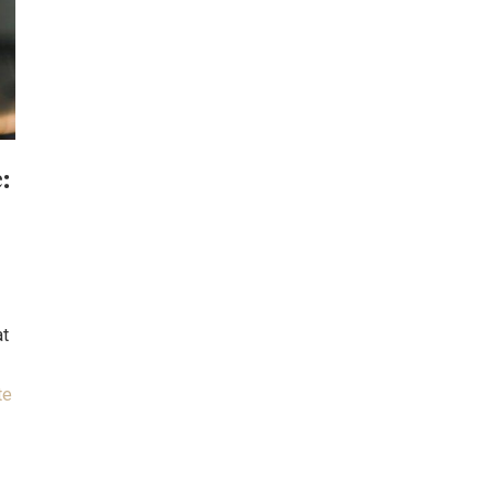
:
at
te