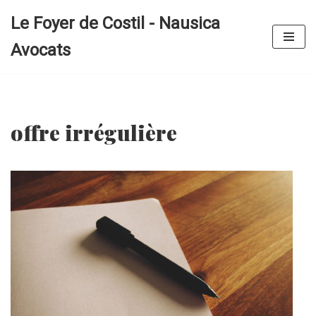
Le Foyer de Costil - Nausica
Aller
Avocats
au
contenu
offre irrégulière