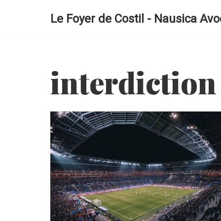
Le Foyer de Costil - Nausica Avo
Aller
au
contenu
interdiction