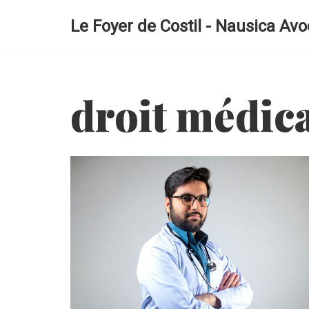
Le Foyer de Costil - Nausica Avo
Aller
au
contenu
droit médic