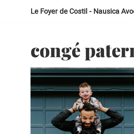
Le Foyer de Costil - Nausica Avo
Aller
au
contenu
congé pater