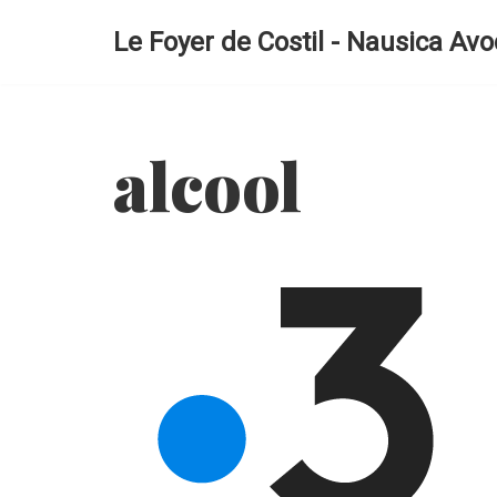
Le Foyer de Costil - Nausica Avo
Aller
au
contenu
alcool