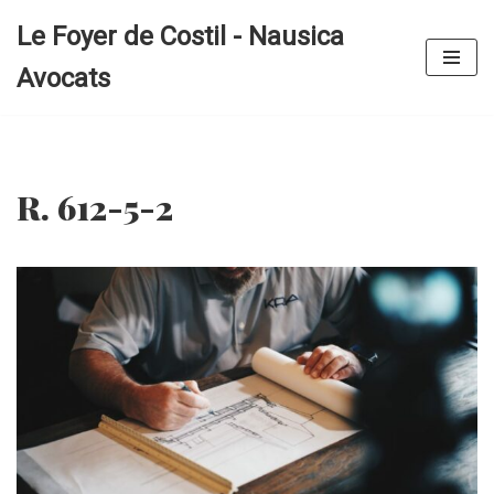
Le Foyer de Costil - Nausica
Aller
Avocats
au
contenu
R. 612-5-2