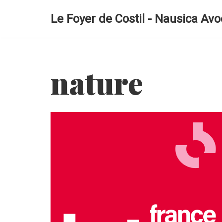
Le Foyer de Costil - Nausica Avo
Aller
au
contenu
nature