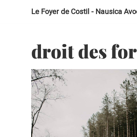
Le Foyer de Costil - Nausica Avo
Aller
au
contenu
droit des for