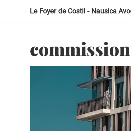
Le Foyer de Costil - Nausica Avo
Aller
au
contenu
commission 