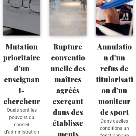
Mutation
Rupture
Annulatio
prioritaire
conventio
n d’un
d’un
nnelle des
refus de
enseignan
maîtres
titularisati
t-
agréés
on d’un
chercheur
exerçant
moniteur
Quels sont les
dans des
de sport
pouvoirs du
établisse
Dans quelles
conseil
conditions un
d’administration
ments
fonctionnaire