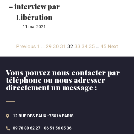
– interview par
Libération
11 mai 2021
Previous
1
…
29
30
31
32
33
34
35
…
45
Next
Vous pouvez nous contacter par
téléphone ou nous adresser
directement un message :
12 RUE DES EAUX -75016 PARIS
09 78 80 62 27 - 06 51 56 05 36