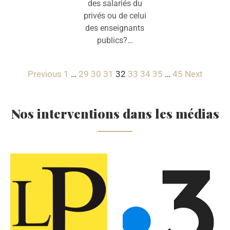
des salariés du
privés ou de celui
des enseignants
publics?…
Previous
1
…
29
30
31
32
33
34
35
…
45
Next
Nos interventions dans les médias