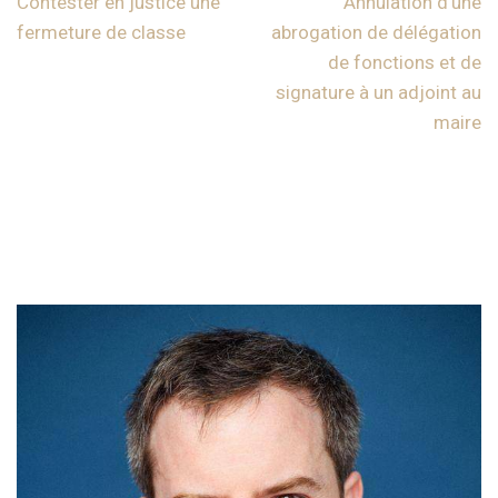
Contester en justice une
Annulation d’une
fermeture de classe
abrogation de délégation
de fonctions et de
signature à un adjoint au
maire