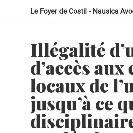
Le Foyer de Costil - Nausica Avo
Aller
au
contenu
Illégalité d
d’accès aux 
locaux de l’
jusqu’à ce q
disciplinair