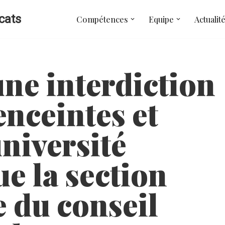
cats
Compétences
Equipe
Actualit
’une interdiction
enceintes et
université
ue la section
e du conseil