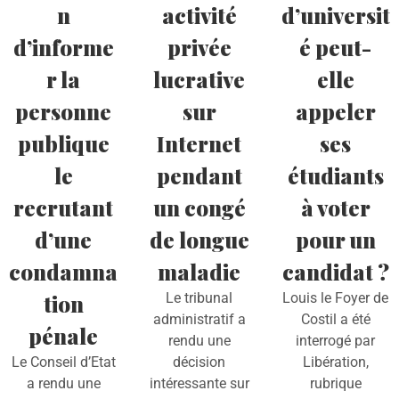
n
activité
d’universit
d’informe
privée
é peut-
r la
lucrative
elle
personne
sur
appeler
publique
Internet
ses
le
pendant
étudiants
recrutant
un congé
à voter
d’une
de longue
pour un
condamna
maladie
candidat ?
tion
Le tribunal
Louis le Foyer de
administratif a
Costil a été
pénale
rendu une
interrogé par
Le Conseil d’Etat
décision
Libération,
a rendu une
intéressante sur
rubrique