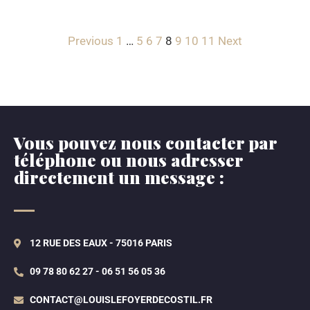
Previous
1
…
5
6
7
8
9
10
11
Next
Vous pouvez nous contacter par
téléphone ou nous adresser
directement un message :
12 RUE DES EAUX - 75016 PARIS
09 78 80 62 27 - 06 51 56 05 36
CONTACT@LOUISLEFOYERDECOSTIL.FR