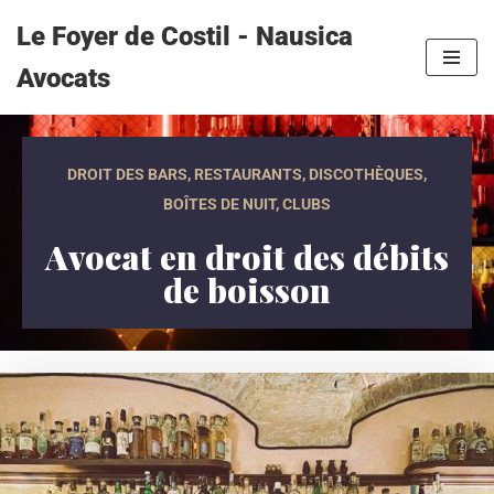
Le Foyer de Costil - Nausica
Aller
Avocats
au
contenu
DROIT DES BARS, RESTAURANTS, DISCOTHÈQUES,
BOÎTES DE NUIT, CLUBS
Avocat en droit des débits
de boisson