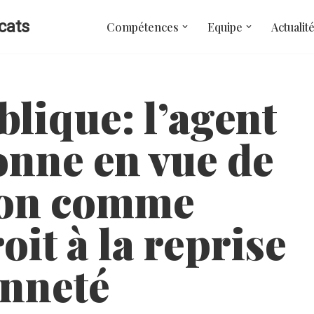
cats
Compétences
Equipe
Actualit
lique: l’agent
onne en vue de
ion comme
roit à la reprise
enneté