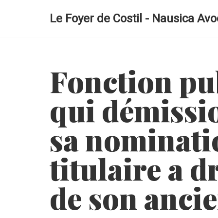
Le Foyer de Costil - Nausica Avo
Aller
au
contenu
Fonction pub
qui démissi
sa nominat
titulaire a d
de son anci