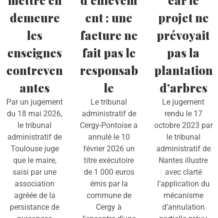
mettre en
d’enlèvem
car le
demeure
ent : une
projet ne
les
facture ne
prévoyait
enseignes
fait pas le
pas la
contreven
responsab
plantation
antes
le
d’arbres
Par un jugement
Le tribunal
Le jugement
du 18 mai 2026,
administratif de
rendu le 17
le tribunal
Cergy-Pontoise a
octobre 2023 par
administratif de
annulé le 10
le tribunal
Toulouse juge
février 2026 un
administratif de
que le maire,
titre exécutoire
Nantes illustre
saisi par une
de 1 000 euros
avec clarté
association
émis par la
l’application du
agréée de la
commune de
mécanisme
persistance de
Cergy à
d’annulation