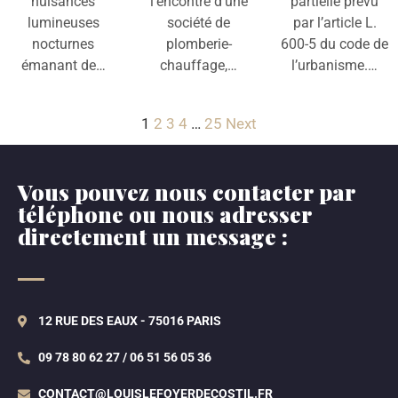
nuisances
l’encontre d’une
partielle prévu
lumineuses
société de
par l’article L.
nocturnes
plomberie-
600-5 du code de
émanant de…
chauffage,…
l’urbanisme.…
1
2
3
4
…
25
Next
Vous pouvez nous contacter par
téléphone ou nous adresser
directement un message :
12 RUE DES EAUX - 75016 PARIS
09 78 80 62 27 / 06 51 56 05 36
CONTACT@LOUISLEFOYERDECOSTIL.FR