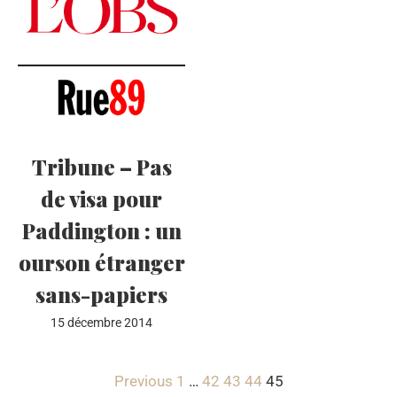
Tribune – Pas
de visa pour
Paddington : un
ourson étranger
sans-papiers
15 décembre 2014
Previous
1
…
42
43
44
45