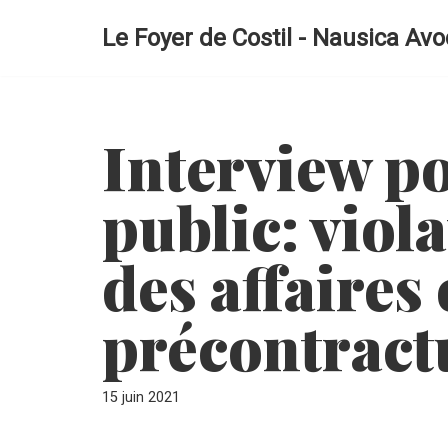
Le Foyer de Costil - Nausica Avo
Aller
au
contenu
Interview p
public: viol
des affaires 
précontract
15 juin 2021