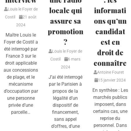
locale qui
informati
Louis le Foyer de
Costil
21 août
assure sa
ons qu’un
2024
promotion
candidat
Maître Louis le
?
est en
Foyer de Costil a
été interrogé par
droit de
Louis le Foyer de
France 3 sur le
Costil
6 mars
connaître
droit applicable
2024
aux concessions
Antoine Fouret
de plage, et le
J’ai été interrogé
15 janvier 2024
mécanisme
par le Parisien à
En synthèse : Les
d’occupation par
propos de la
marchés publics
une personne
légalité d’un
imposent, dans
privée d’une
dispositif de
certains cas, une
parcelle…
financement,
reprise du
sans appel
personnel. Dans
d’offres, d’une