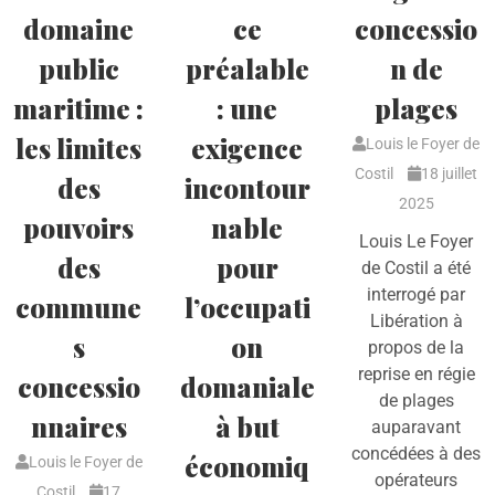
domaine
ce
concessio
public
préalable
n de
maritime :
: une
plages
les limites
exigence
Louis le Foyer de
Costil
18 juillet
des
incontour
2025
pouvoirs
nable
Louis Le Foyer
des
pour
de Costil a été
interrogé par
commune
l’occupati
Libération à
s
on
propos de la
reprise en régie
concessio
domaniale
de plages
nnaires
à but
auparavant
concédées à des
économiq
Louis le Foyer de
opérateurs
Costil
17