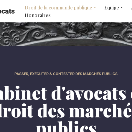
Droit de la commande publique
Equipe
ocats
Honoraires
PASSER, EXÉCUTER & CONTESTER DES MARCHÉS PUBLICS
binet d'avocats
droit des marché
publics