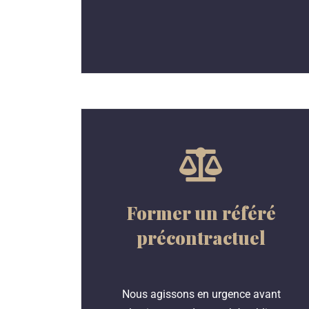
Former un référé
précontractuel
Nous agissons en urgence avant