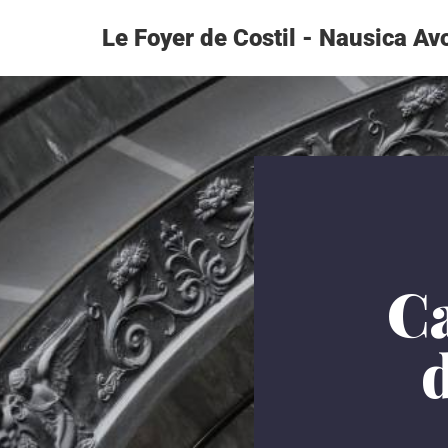
Le Foyer de Costil - Nausica Av
Aller
au
contenu
Ca