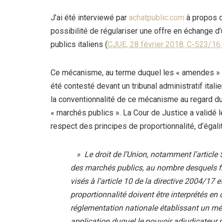
J’ai été interviewé par
achatpublic.com
à propos d’
possibilité de régulariser une offre en échange 
publics italiens (
CJUE, 28 février 2018, C-523/16
Ce mécanisme, au terme duquel les « amendes » po
été contesté devant un tribunal administratif itali
la conventionnalité de ce mécanisme au regard du
« marchés publics ». La Cour de Justice a validé
respect des principes de proportionnalité, d’égali
» Le droit de l’Union, notamment l’article 5
des marchés publics, au nombre desquels fig
visés à l’article 10 de la directive 2004/17 et
proportionnalité doivent être interprétés en 
réglementation nationale établissant un mé
application duquel le pouvoir adjudicateur