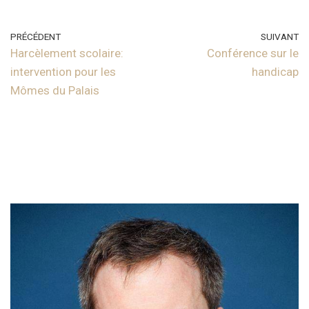
PRÉCÉDENT
SUIVANT
Harcèlement scolaire:
Conférence sur le
intervention pour les
handicap
Mômes du Palais